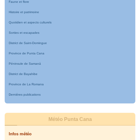
Faune et flore
Histoire et patrimoine
Quotidien et aspects culturels
Sorties et escapades
District de Saint-Domingue
Province de Punta Cana
Péninsule de Samaná
District de Bayahibe
Province de La Romana
Dernières publications
Météo Punta Cana
Infos météo