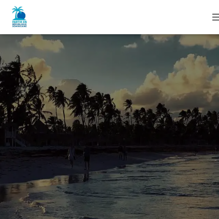
I
I
I