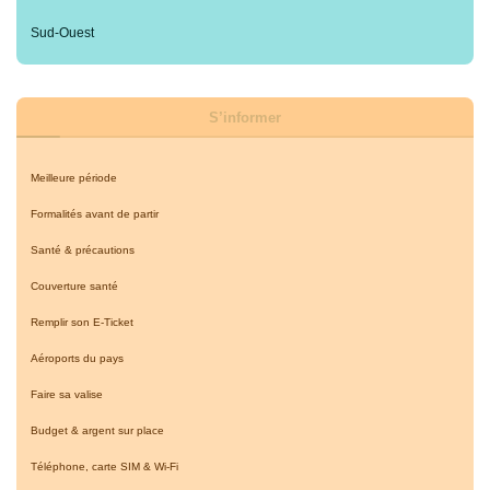
Sud-Ouest
S’informer
Meilleure période
Formalités avant de partir
Santé & précautions
Couverture santé
Remplir son E-Ticket
Aéroports du pays
Faire sa valise
Budget & argent sur place
Téléphone, carte SIM & Wi-Fi