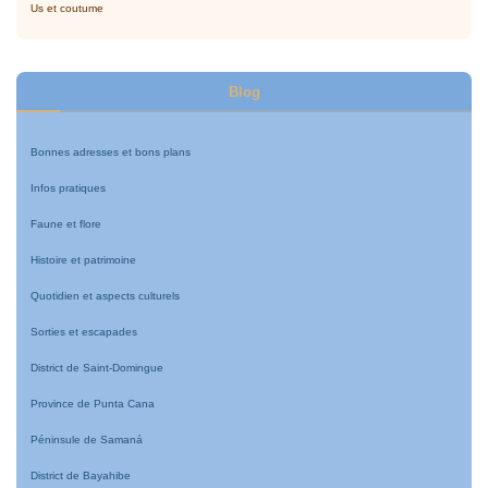
Us et coutume
Blog
Bonnes adresses et bons plans
Infos pratiques
Faune et flore
Histoire et patrimoine
Quotidien et aspects culturels
Sorties et escapades
District de Saint-Domingue
Province de Punta Cana
Péninsule de Samaná
District de Bayahibe