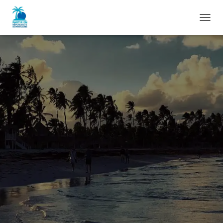
D
É
P
L
I
E
R
L
A
N
A
V
I
G
A
T
I
O
N