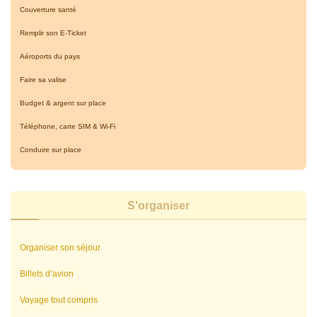
Couverture santé
Remplir son E-Ticket
Aéroports du pays
Faire sa valise
Budget & argent sur place
Téléphone, carte SIM & Wi-Fi
Conduire sur place
S'organiser
Organiser son séjour
Billets d’avion
Voyage tout compris