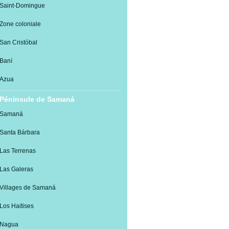
Saint-Domingue
Zone coloniale
San Cristóbal
Baní
Azua
Péninsule de Samaná
Samaná
Santa Bárbara
Las Terrenas
Las Galeras
Villages de Samaná
Los Haitises
Nagua