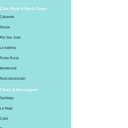
Côte Nord & Nord-Ouest
Cabarete
Sosúa
Río San Juan
La Isabela
Punta Rucia
Montecristi
Nord dominicain
Cibao & Montagnes
Santiago
La Vega
Cotuí