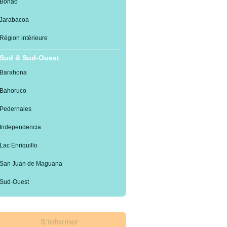
Bonao
Jarabacoa
Région intérieure
Sud & Sud-Ouest
Barahona
Bahoruco
Pedernales
Independencia
Lac Enriquillo
San Juan de Maguana
Sud-Ouest
S’informer