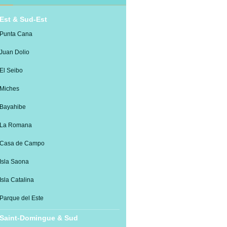
Est & Sud-Est
Punta Cana
Juan Dolio
El Seibo
Miches
Bayahibe
La Romana
Casa de Campo
Isla Saona
Isla Catalina
Parque del Este
Saint-Domingue & Sud