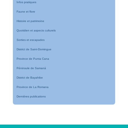
Infos pratiques
Faune et flore
Histoire et patrimoine
Quotidien et aspects culturels
Sorties et escapades
District de Saint-Domingue
Province de Punta Cana
Péninsule de Samaná
District de Bayahibe
Province de La Romana
Dernières publications