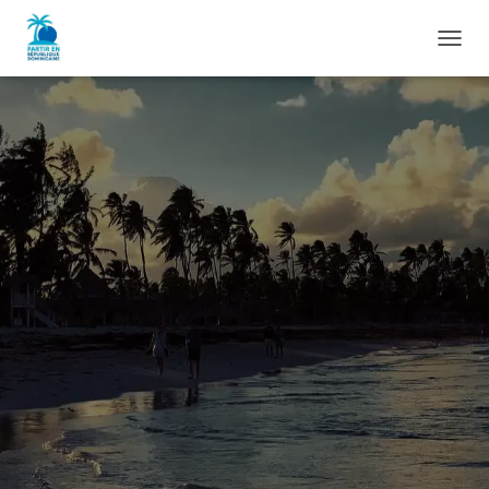
D
É
P
L
I
E
R
L
A
N
A
V
I
G
A
T
I
O
N