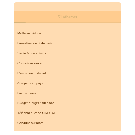
S’informer
Meilleure période
Formalités avant de partir
Santé & précautions
Couverture santé
Remplir son E-Ticket
Aéroports du pays
Faire sa valise
Budget & argent sur place
Téléphone, carte SIM & Wi-Fi
Conduire sur place