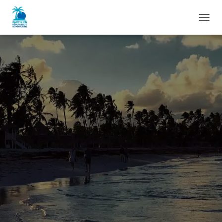
D
É
P
L
I
E
R
L
A
N
A
V
I
G
A
T
I
O
N