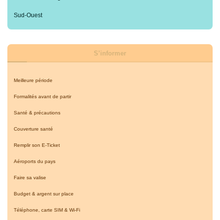
Sud-Ouest
S’informer
Meilleure période
Formalités avant de partir
Santé & précautions
Couverture santé
Remplir son E-Ticket
Aéroports du pays
Faire sa valise
Budget & argent sur place
Téléphone, carte SIM & Wi-Fi