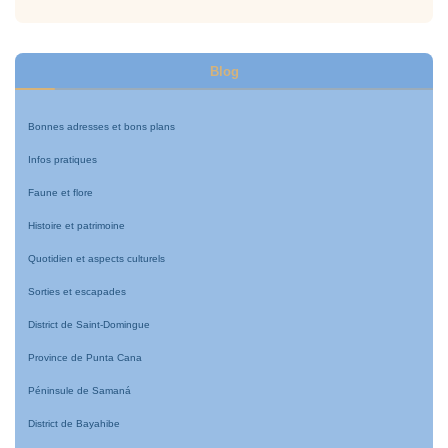
Blog
Bonnes adresses et bons plans
Infos pratiques
Faune et flore
Histoire et patrimoine
Quotidien et aspects culturels
Sorties et escapades
District de Saint-Domingue
Province de Punta Cana
Péninsule de Samaná
District de Bayahibe