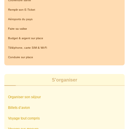
Couverture santé
Remplir son E-Ticket
Aéroports du pays
Faire sa valise
Budget & argent sur place
Téléphone, carte SIM & Wi-Fi
Conduire sur place
S'organiser
Organiser son séjour
Billets d’avion
Voyage tout compris
Voyage sur-mesure