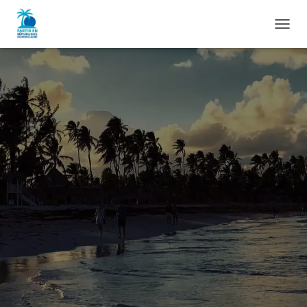
D
É
P
L
I
E
R
L
A
N
A
V
I
G
A
T
I
O
N