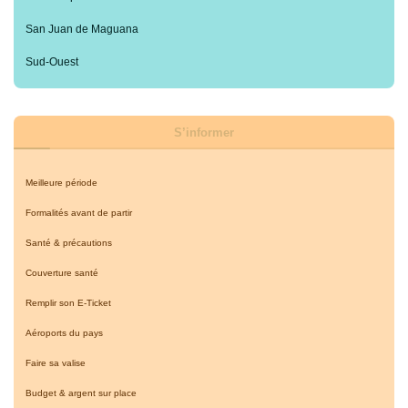
San Juan de Maguana
Sud-Ouest
S’informer
Meilleure période
Formalités avant de partir
Santé & précautions
Couverture santé
Remplir son E-Ticket
Aéroports du pays
Faire sa valise
Budget & argent sur place