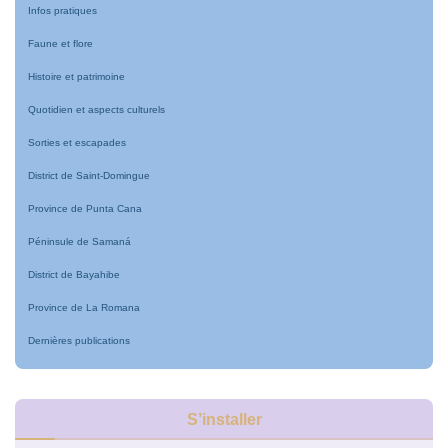
Infos pratiques
Faune et flore
Histoire et patrimoine
Quotidien et aspects culturels
Sorties et escapades
District de Saint-Domingue
Province de Punta Cana
Péninsule de Samaná
District de Bayahibe
Province de La Romana
Dernières publications
S’installer