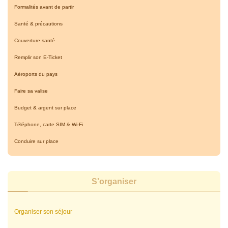
Formalités avant de partir
Santé & précautions
Couverture santé
Remplir son E-Ticket
Aéroports du pays
Faire sa valise
Budget & argent sur place
Téléphone, carte SIM & Wi-Fi
Conduire sur place
S'organiser
Organiser son séjour