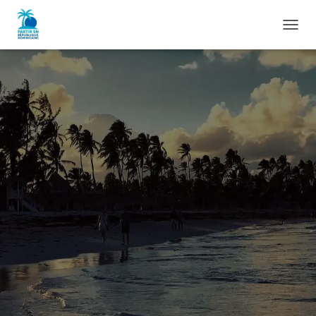
D
É
P
L
I
E
R
L
A
N
A
V
I
G
A
T
I
O
N