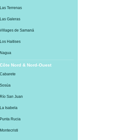
Las Terrenas
Las Galeras
Villages de Samaná
Los Haitises
Nagua
Côte Nord & Nord-Ouest
Cabarete
Sosúa
Río San Juan
La Isabela
Punta Rucia
Montecristi