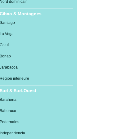
Nord dominicain
Cibao & Montagnes
Santiago
La Vega
Cotuí
Bonao
Jarabacoa
Région intérieure
Sud & Sud-Ouest
Barahona
Bahoruco
Pedernales
Independencia