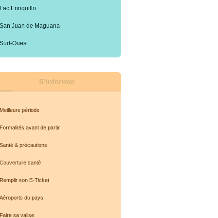
Lac Enriquillo
San Juan de Maguana
Sud-Ouest
S’informer
Meilleure période
Formalités avant de partir
Santé & précautions
Couverture santé
Remplir son E-Ticket
Aéroports du pays
Faire sa valise