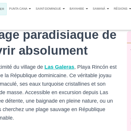
PUNTA CANA
SAINT-DOMINGUE
BAYAHIBE
SAMANÁ
RÉGIONS
SER
lage paradisiaque de
rir absolument
ximité du village de
Las Galeras
, Playa Rincón est
de la République dominicaine. Ce véritable joyau
aculé, ses eaux turquoise cristallines et son
de masse. Accessible en excursion depuis Las
ée détente, une baignade en pleine nature, ou un
ous cherchez une plage sauvage en République
nable.