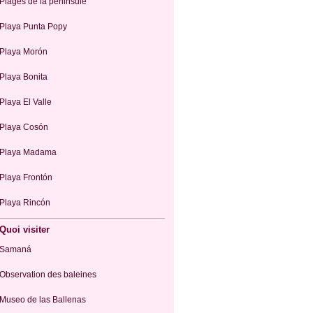
Plages de la péninsule
Playa Punta Popy
Playa Morón
Playa Bonita
Playa El Valle
Playa Cosón
Playa Madama
Playa Frontón
Playa Rincón
Quoi visiter
Samaná
Observation des baleines
Museo de las Ballenas