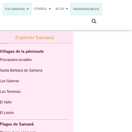
CONSEIL
BLOG
EXCURSIONS
INDISPENSABLES
Explorer Samaná
Villages de la péninsule
Principales localités
Santa Bárbara de Samaná
Las Galeras
Las Terrenas
El Valle
El Limón
Plages de Samaná