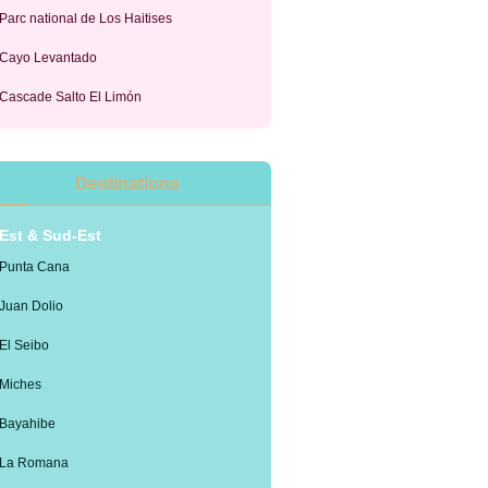
Parc national de Los Haitises
Cayo Levantado
Cascade Salto El Limón
Destinations
Est & Sud-Est
Punta Cana
Juan Dolio
El Seibo
Miches
Bayahibe
La Romana