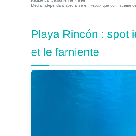
Rédigé par Sébastien et Mariel
Média indépendant spécialisé en République dominicaine d
Playa Rincón : spot i
et le farniente