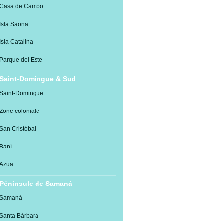
Casa de Campo
Isla Saona
Isla Catalina
Parque del Este
Saint-Domingue & Sud
Saint-Domingue
Zone coloniale
San Cristóbal
Baní
Azua
Péninsule de Samaná
Samaná
Santa Bárbara