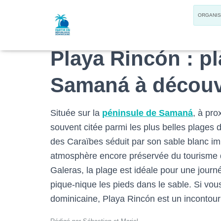
Accueil
»
Péninsule de Samaná
»
Playa Rincón
ORGANI
Playa Rincón : p
Samaná à découv
Située sur la
péninsule de Samaná
, à pro
souvent citée parmi les plus belles plages 
des Caraïbes séduit par son sable blanc imm
atmosphère encore préservée du tourisme 
Galeras, la plage est idéale pour une journ
pique-nique les pieds dans le sable. Si v
dominicaine, Playa Rincón est un incontour