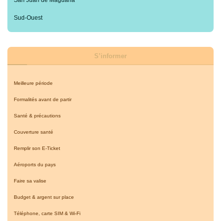
Sud-Ouest
S’informer
Meilleure période
Formalités avant de partir
Santé & précautions
Couverture santé
Remplir son E-Ticket
Aéroports du pays
Faire sa valise
Budget & argent sur place
Téléphone, carte SIM & Wi-Fi