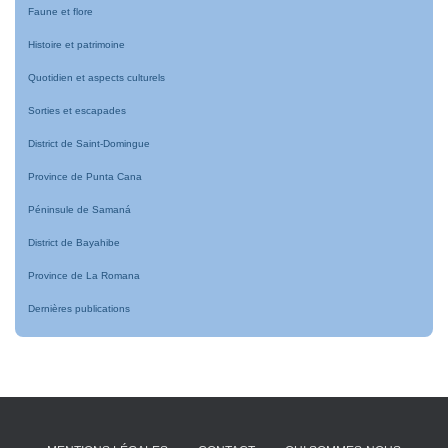
Faune et flore
Histoire et patrimoine
Quotidien et aspects culturels
Sorties et escapades
District de Saint-Domingue
Province de Punta Cana
Péninsule de Samaná
District de Bayahibe
Province de La Romana
Dernières publications