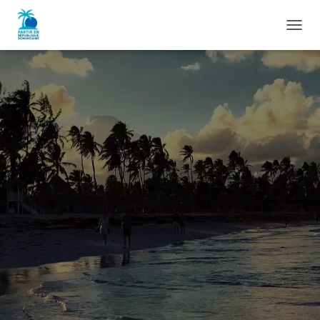
D
É
P
L
I
E
R
L
A
N
A
V
I
G
A
T
I
O
N