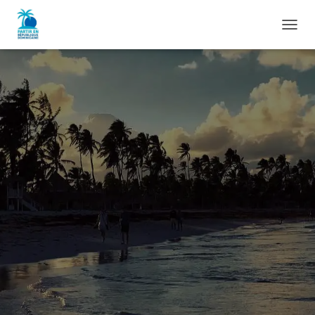
D
É
P
L
I
E
R
L
A
N
A
V
I
G
A
T
I
O
N