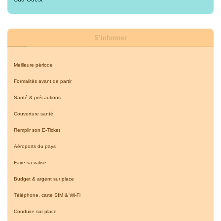
S’informer
Meilleure période
Formalités avant de partir
Santé & précautions
Couverture santé
Remplir son E-Ticket
Aéroports du pays
Faire sa valise
Budget & argent sur place
Téléphone, carte SIM & Wi-Fi
Conduire sur place