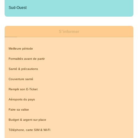
Sud-Ouest
S’informer
Meilleure période
Formalités avant de partir
Santé & précautions
Couverture santé
Remplir son E-Ticket
Aéroports du pays
Faire sa valise
Budget & argent sur place
Téléphone, carte SIM & Wi-Fi