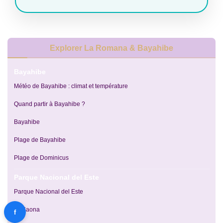
Explorer La Romana & Bayahibe
Bayahibe
Météo de Bayahibe : climat et température
Quand partir à Bayahibe ?
Bayahibe
Plage de Bayahibe
Plage de Dominicus
Parque Nacional del Este
Parque Nacional del Este
Île Saona
f