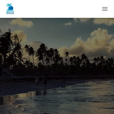
D
É
P
L
I
E
R
L
A
N
A
V
I
G
A
T
I
O
N