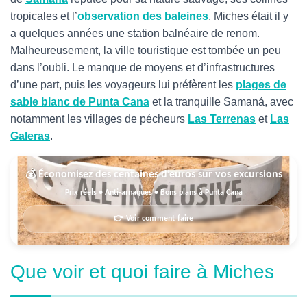
tropicales et l’
observation des baleines
, Miches était il y
a quelques années une station balnéaire de renom.
Malheureusement, la ville touristique est tombée un peu
dans l’oubli. Le manque de moyens et d’infrastructures
d’une part, puis les voyageurs lui préfèrent les
plages de
sable blanc de Punta Cana
et la tranquille Samaná, avec
notamment les villages de pécheurs
Las Terrenas
et
Las
Galeras
.
💰 Économisez des centaines d’euros sur vos excursions
Prix réels • Anti-arnaques • Bons plans à Punta Cana
👉 Voir comment faire
Que voir et quoi faire à Miches