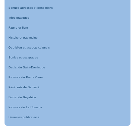
Bonnes adresses et bons plans
Infos pratiques
Faune et flore
Histoire et patrimoine
Quotidien et aspects culturels
Sorties et escapades
District de Saint-Domingue
Province de Punta Cana
Péninsule de Samaná
District de Bayahibe
Province de La Romana
Dernières publications