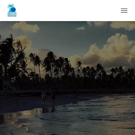
D
É
P
L
I
E
R
L
A
N
A
V
I
G
A
T
I
O
N