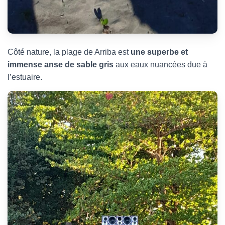
Côté nature, la plage de Arriba est
une superbe et
immense anse de sable gris
aux eaux nuancées due à
l’estuaire.