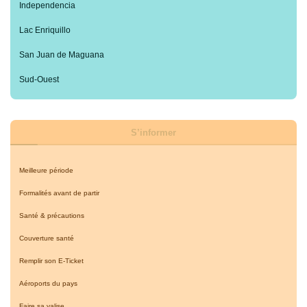
Independencia
Lac Enriquillo
San Juan de Maguana
Sud-Ouest
S’informer
Meilleure période
Formalités avant de partir
Santé & précautions
Couverture santé
Remplir son E-Ticket
Aéroports du pays
Faire sa valise