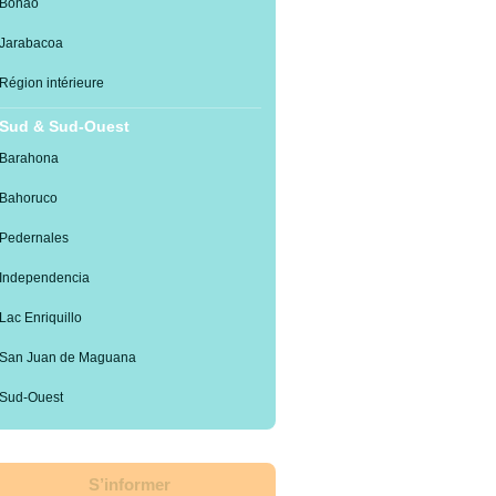
Bonao
Jarabacoa
Région intérieure
Sud & Sud-Ouest
Barahona
Bahoruco
Pedernales
Independencia
Lac Enriquillo
San Juan de Maguana
Sud-Ouest
S’informer