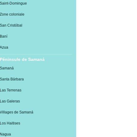
Saint-Domingue
Zone coloniale
San Cristóbal
Baní
Azua
Péninsule de Samaná
Samaná
Santa Bárbara
Las Terrenas
Las Galeras
Villages de Samaná
Los Haitises
Nagua