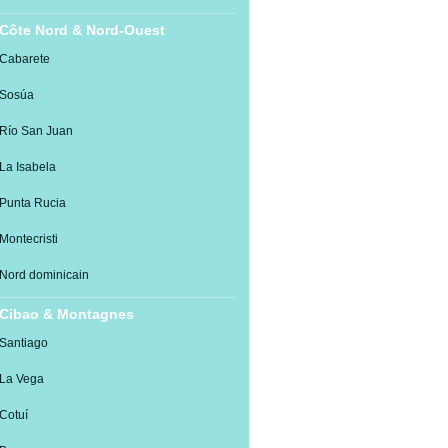
Côte Nord & Nord-Ouest
Cabarete
Sosúa
Río San Juan
La Isabela
Punta Rucia
Montecristi
Nord dominicain
Cibao & Montagnes
Santiago
La Vega
Cotuí