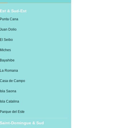
Est & Sud-Est
Punta Cana
Juan Dolio
El Seibo
Miches
Bayahibe
La Romana
Casa de Campo
Isla Saona
Isla Catalina
Parque del Este
Saint-Domingue & Sud