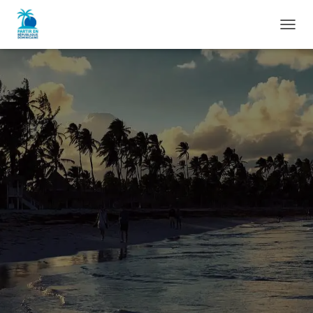
D
É
P
L
I
E
R
L
A
N
A
V
I
G
A
T
I
O
N