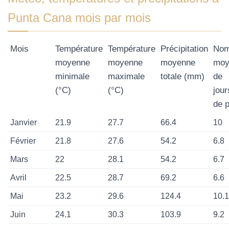
Punta Cana mois par mois
Mois
Température
Température
Précipitation
Nom
moyenne
moyenne
moyenne
moy
minimale
maximale
totale (mm)
de
(°C)
(°C)
jour
de p
Janvier
21.9
27.7
66.4
10
Février
21.8
27.6
54.2
6.8
Mars
22
28.1
54.2
6.7
Avril
22.5
28.7
69.2
6.6
Mai
23.2
29.6
124.4
10.1
Juin
24.1
30.3
103.9
9.2