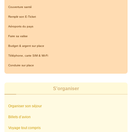
Couverture santé
Remplir son E-Ticket
Aéroports du pays
Faire sa valise
Budget & argent sur place
Téléphone, carte SIM & Wi-Fi
Conduire sur place
S'organiser
Organiser son séjour
Billets d’avion
Voyage tout compris