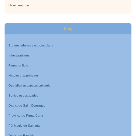
Us et coutume
Blog
Bonnes adresses et bons plans
Infos pratiques
Faune et flore
Histoire et patrimoine
Quotidien et aspects culturels
Sorties et escapades
District de Saint-Domingue
Province de Punta Cana
Péninsule de Samaná
District de Bayahibe