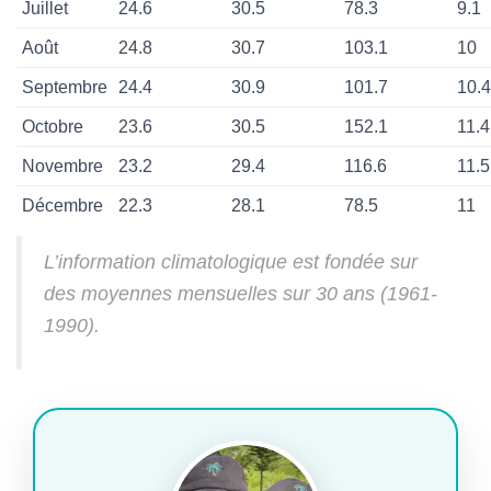
Juillet
24.6
30.5
78.3
9.1
Août
24.8
30.7
103.1
10
Septembre
24.4
30.9
101.7
10.4
Octobre
23.6
30.5
152.1
11.4
Novembre
23.2
29.4
116.6
11.5
Décembre
22.3
28.1
78.5
11
L’information climatologique est fondée sur
des moyennes mensuelles sur 30 ans (1961-
1990).