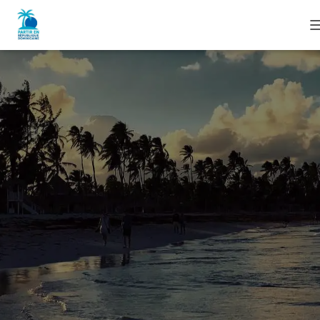
I
I
I