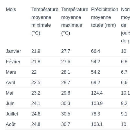
Mois
Température
Température
Précipitation
Nom
moyenne
moyenne
moyenne
moy
minimale
maximale
totale (mm)
de
(°C)
(°C)
jour
de p
Janvier
21.9
27.7
66.4
10
Février
21.8
27.6
54.2
6.8
Mars
22
28.1
54.2
6.7
Avril
22.5
28.7
69.2
6.6
Mai
23.2
29.6
124.4
10.1
Juin
24.1
30.3
103.9
9.2
Juillet
24.6
30.5
78.3
9.1
Août
24.8
30.7
103.1
10