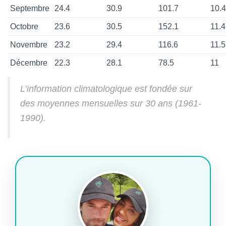
Septembre
24.4
30.9
101.7
10.4
Octobre
23.6
30.5
152.1
11.4
Novembre
23.2
29.4
116.6
11.5
Décembre
22.3
28.1
78.5
11
L’information climatologique est fondée sur
des moyennes mensuelles sur 30 ans (1961-
1990).