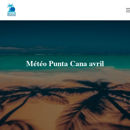
I
Météo Punta Cana avril
I
I