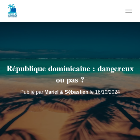
D
É
P
L
I
E
R
L
A
République dominicaine : dangereux
N
A
ou pas ?
V
I
Publié par
Mariel & Sébastien
le
16/10/2024
G
A
T
I
O
N