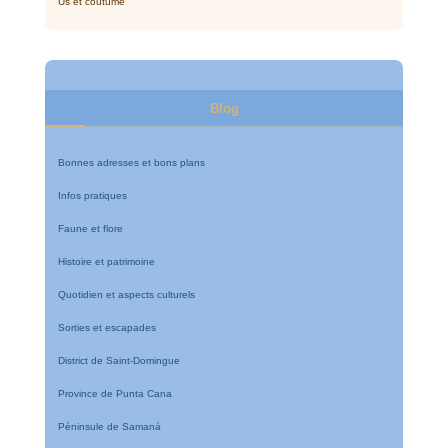
Us et coutume
Blog
Bonnes adresses et bons plans
Infos pratiques
Faune et flore
Histoire et patrimoine
Quotidien et aspects culturels
Sorties et escapades
District de Saint-Domingue
Province de Punta Cana
Péninsule de Samaná