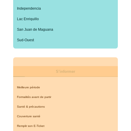
Independencia
Lac Enriquillo
San Juan de Maguana
Sud-Ouest
S’informer
Meilleure période
Formalités avant de partir
Santé & précautions
Couverture santé
Remplir son E-Ticket