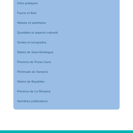
Infos pratiques
Faune et flore
Histoire et patrimoine
Quotidien et aspects culturels
Sorties et escapades
District de Saint-Domingue
Province de Punta Cana
Péninsule de Samaná
District de Bayahibe
Province de La Romana
Dernières publications