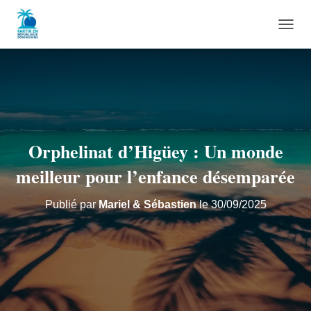
D
É
P
L
I
E
R
L
A
Orphelinat d’Higüey : Un monde
N
A
meilleur pour l’enfance désemparée
V
I
Publié par
Mariel & Sébastien
le
30/09/2025
G
A
T
I
O
N