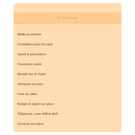
S’informer
Meilleure période
Formalités avant de partir
Santé & précautions
Couverture santé
Remplir son E-Ticket
Aéroports du pays
Faire sa valise
Budget & argent sur place
Téléphone, carte SIM & Wi-Fi
Conduire sur place