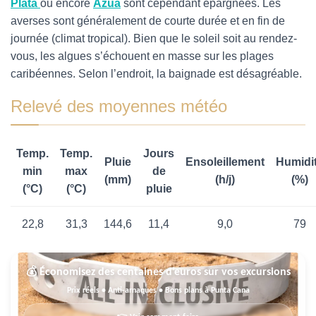
Plata
ou encore
Azua
sont cependant épargnées. Les
averses sont généralement de courte durée et en fin de
journée (climat tropical). Bien que le soleil soit au rendez-
vous, les algues s’échouent en masse sur les plages
caribéennes. Selon l’endroit, la baignade est désagréable.
Relevé des moyennes météo
Temp.
Temp.
Jours
Pluie
Ensoleillement
Humidi
min
max
de
(mm)
(h/j)
(%)
(°C)
(°C)
pluie
22,8
31,3
144,6
11,4
9,0
79
💰 Économisez des centaines d’euros sur vos excursions
Prix réels • Anti-arnaques • Bons plans à Punta Cana