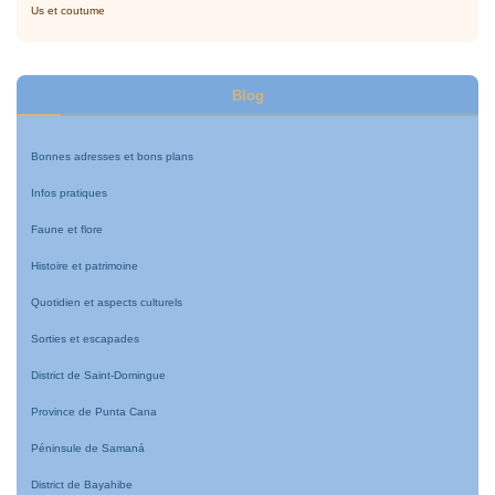
Us et coutume
Blog
Bonnes adresses et bons plans
Infos pratiques
Faune et flore
Histoire et patrimoine
Quotidien et aspects culturels
Sorties et escapades
District de Saint-Domingue
Province de Punta Cana
Péninsule de Samaná
District de Bayahibe