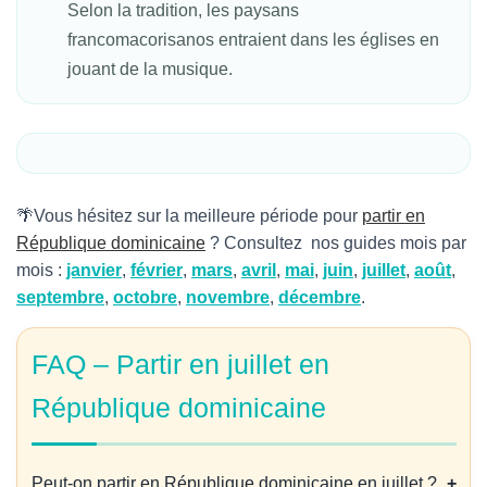
Selon la tradition, les paysans
francomacorisanos entraient dans les églises en
jouant de la musique.
🌴Vous hésitez sur la meilleure période pour
partir en
République dominicaine
? Consultez nos guides mois par
mois :
janvier
,
février
,
mars
,
avril
,
mai
,
juin
,
juillet
,
août
,
septembre
,
octobre
,
novembre
,
décembre
.
FAQ – Partir en juillet en
République dominicaine
Peut-on partir en République dominicaine en juillet ?