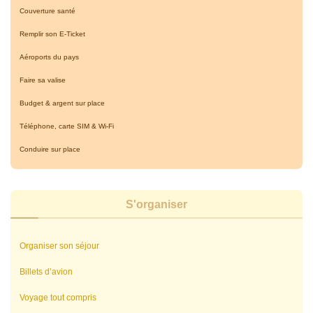
Couverture santé
Remplir son E-Ticket
Aéroports du pays
Faire sa valise
Budget & argent sur place
Téléphone, carte SIM & Wi-Fi
Conduire sur place
S'organiser
Organiser son séjour
Billets d’avion
Voyage tout compris