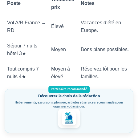
Poste
Notes
prix
Vol A/R France →
Vacances d’été en
Élevé
RD
Europe.
Séjour 7 nuits
Moyen
Bons plans possibles.
hôtel 3★
Tout compris 7
Moyen à
Réservez tôt pour les
nuits 4★
élevé
familles.
Découvrez le choix de la rédaction
Hébergements, excursions, plongée, activités et services recommandés pour
organiser votre séjour.