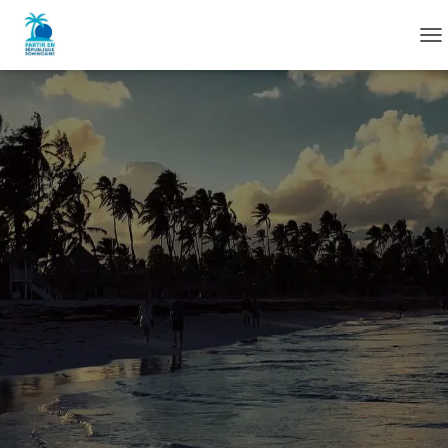
D
É
P
L
I
E
R
L
A
N
A
V
I
G
A
T
I
O
N