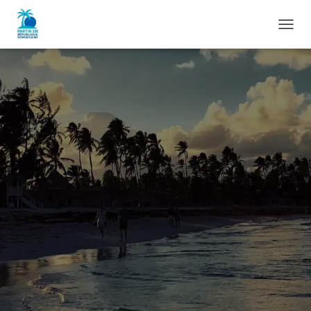
D
É
P
L
I
E
R
L
A
N
A
V
I
G
A
T
I
O
N