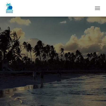
D
É
P
L
I
E
R
L
A
N
A
V
I
G
A
T
I
O
N