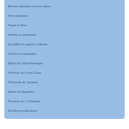
Bonnes adresses et bons plans
Infos pratiques
Faune et flore
Histoire et patrimoine
Quotidien et aspects culturels
Sorties et escapades
District de Saint-Domingue
Province de Punta Cana
Péninsule de Samaná
District de Bayahibe
Province de La Romana
Dernières publications