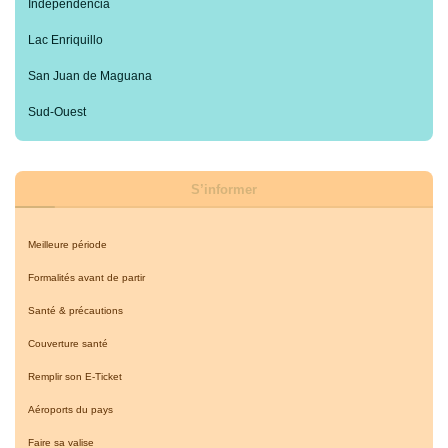
Independencia
Lac Enriquillo
San Juan de Maguana
Sud-Ouest
S’informer
Meilleure période
Formalités avant de partir
Santé & précautions
Couverture santé
Remplir son E-Ticket
Aéroports du pays
Faire sa valise