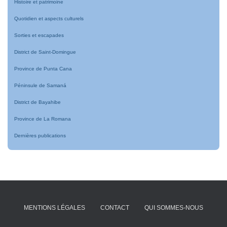
Histoire et patrimoine
Quotidien et aspects culturels
Sorties et escapades
District de Saint-Domingue
Province de Punta Cana
Péninsule de Samaná
District de Bayahibe
Province de La Romana
Dernières publications
MENTIONS LÉGALES
CONTACT
QUI SOMMES-NOUS