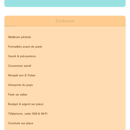
S’informer
Meilleure période
Formalités avant de partir
Santé & précautions
Couverture santé
Remplir son E-Ticket
Aéroports du pays
Faire sa valise
Budget & argent sur place
Téléphone, carte SIM & Wi-Fi
Conduire sur place