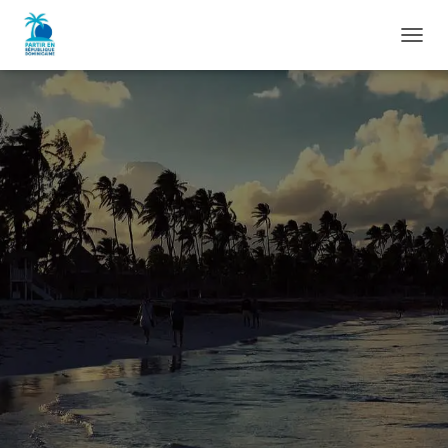
D
É
P
L
I
E
R
L
A
N
A
V
I
G
A
T
I
O
N